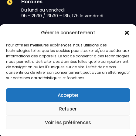
Horaires

Du lundi au vendredi
9h -12h30 / 13h30 – 18h, 17h le vendredi
Gérer le consentement
Suivez-nous
Pour offrir les meilleures expériences, nous utilisons des
technologies telles que les cookies pour stocker et/ou accéder aux
Facebook

informations des appareils. Le fait de consentir à ces technologies
nous permettra de traiter des données telles que le comportement
Linkedin
de navigation ou les ID uniques sur ce site. Le fait de ne pas

consentir ou de retirer son consentement peut avoir un effet négatif
sur certaines caractéristiques et fonctions.
Instagram

Accepter
Refuser
© 2025 Sarthe Solaire – site réalisé dans le Perche par
Voir les préférences
ComOn