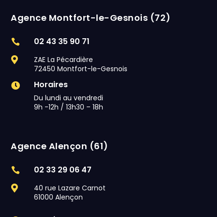
Agence Montfort-le-Gesnois (72)
02 43 35 90 71

ZAE La Pécardière

72450 Montfort-le-Gesnois
Horaires

Du lundi au vendredi
9h -12h / 13h30 – 18h
Agence Alençon (61)
02 33 29 06 47

40 rue Lazare Carnot

61000 Alençon